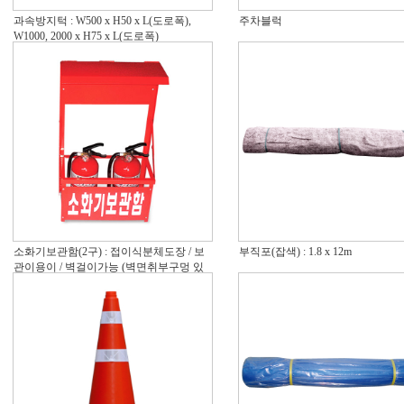
과속방지턱 : W500 x H50 x L(도로폭),
주차블럭
W1000, 2000 x H75 x L(도로폭)
소화기보관함(2구) : 접이식분체도장 / 보
부직포(잡색) : 1.8 x 12m
관이용이 / 벽걸이가능 (벽면취부구멍 있
음)