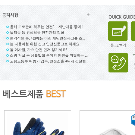
올해 도로관리 화두는‘안전’… 재난대응 등에 1...
물티슈 등 위생용품 안전관리 강화
본격적인 봄, 4월에는 이런 재난안전사고를 조...
봄 나들이철 위험 신고 안전신문고로 하세요
봄 이사철, 가스 안전 먼저 챙기세요!
소방 건설 등 생활밀접 분야의 안전을 위협하는 ...
내산/내화학 장화
타이벡 보호/방역복
방역용
고용노동부 해빙기 감독, 안전소홀 467개 건설현...
락스 말통
퐁퐁 말통
안전모