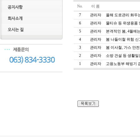
No.
이 름
7
관리자
올해 도로관리 화두는
6
관리자
물티슈 등 위생용품
5
관리자
본격적인 봄, 4월
4
관리자
봄 나들이철 위험 
3
관리자
봄 이사철, 가스 안전
2
관리자
소방 건설 등 생활밀
1
관리자
고용노동부 해빙기 감