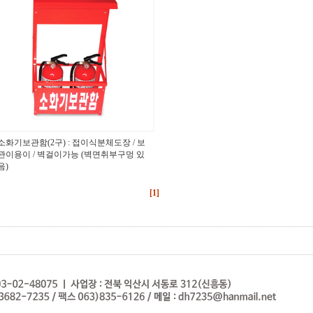
소화기보관함(2구) : 접이식분체도장 / 보
관이용이 / 벽걸이가능 (벽면취부구멍 있
음)
[1]