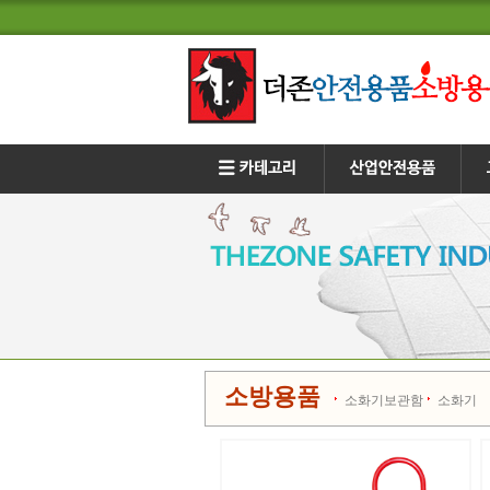
소방용품
소화기보관함
소화기