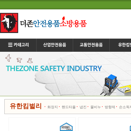
유한킴벌리
화장지
핸드타올
냅킨
물비누
방향제
손소독