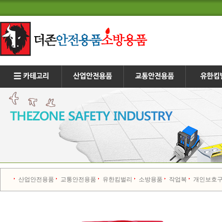
산업안전용품
교통안전용품
유한킴벌리
소방용품
작업복
개인보호