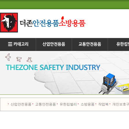
산업안전용품
교통안전용품
유한킴벌리
소방용품
작업복
개인보호