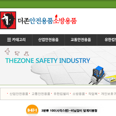
산업안전용품
교통안전용품
유한킴벌리
소방용품
작업복
개인보호