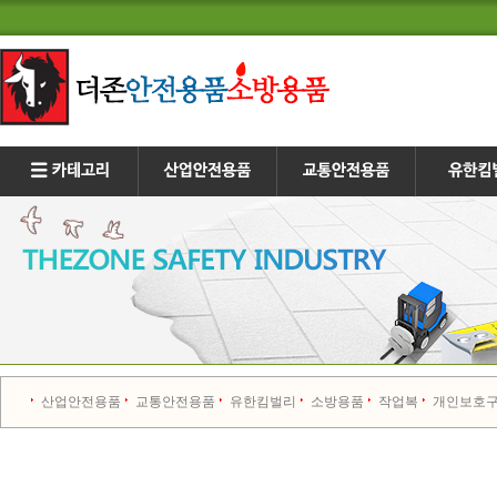
산업안전용품
교통안전용품
유한킴벌리
소방용품
작업복
개인보호