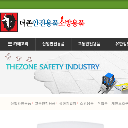
산업안전용품
교통안전용품
유한킴벌리
소방용품
작업복
개인보호