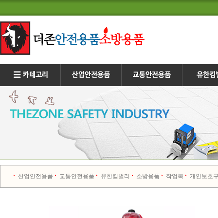
산업안전용품
교통안전용품
유한킴벌리
소방용품
작업복
개인보호