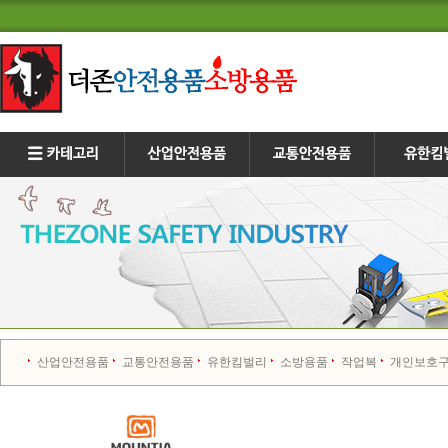
산업안전용품
교통안전용품
유한킴벌리
소방용품
작업복
개인보호