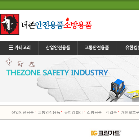
산업안전용품
교통안전용품
유한킴벌리
소방용품
작업복
개인보호