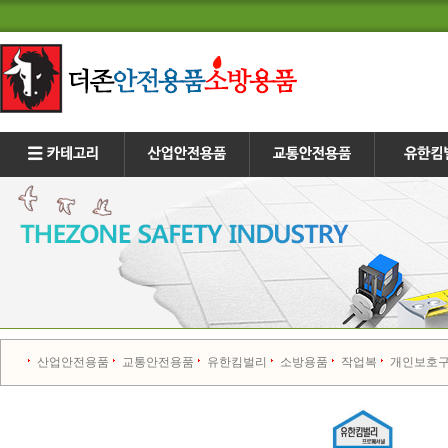
산업안전용품
교통안전용품
유한킴벌리
소방용품
작업복
개인보호