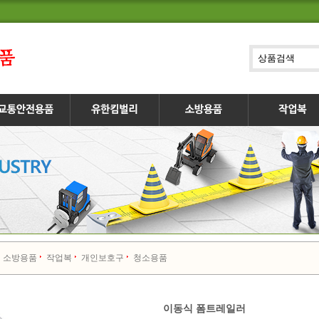
소방용품
작업복
개인보호구
청소용품
이동식 폼트레일러