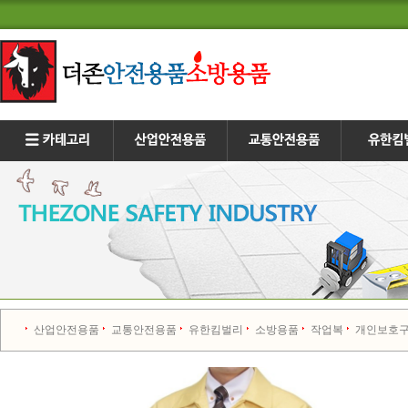
산업안전용품
교통안전용품
유한킴벌리
소방용품
작업복
개인보호