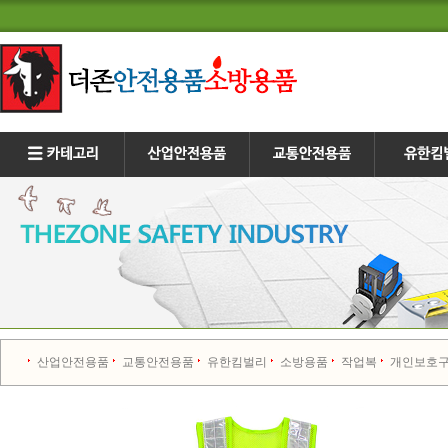
산업안전용품
교통안전용품
유한킴벌리
소방용품
작업복
개인보호